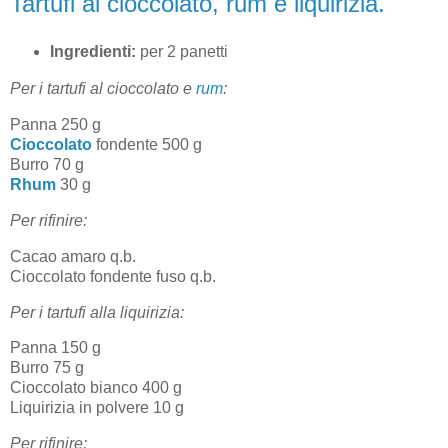
Tartufi al cioccolato, rum e liquirizia.
Ingredienti:
per 2 panetti
Per i tartufi al cioccolato e
rum
:
Panna 250 g
Cioccolato
fondente 500 g
Burro 70 g
Rhum
30 g
Per rifinire:
Cacao amaro q.b.
Cioccolato fondente fuso q.b.
Per i tartufi alla liquirizia:
Panna 150 g
Burro 75 g
Cioccolato bianco 400 g
Liquirizia in polvere 10 g
Per rifinire: